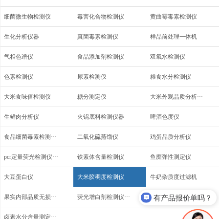
细菌微生物检测仪
毒害化合物检测仪
黄曲霉毒素检测仪
生化分析仪器
真菌毒素检测仪
样品前处理一体机
气相色谱仪
食品添加剂检测仪
双氧水检测仪
色素检测仪
尿素检测仪
粮食水分检测仪
大米食味值检测仪
糖分测定仪
大米外观品质分析···
生鲜肉分析仪
火锅底料检测仪器
啤酒色度仪
食品细菌毒素检测···
二氧化硫蒸馏仪
鸡蛋品质分析仪
pcr定量荧光检测仪···
铁素体含量检测仪
鱼糜弹性测定仪
大豆蛋白仪
大米胶稠度检测仪
牛奶杂质度过滤机
有产品报价单吗？
果实内部品质无损···
荧光增白剂检测仪···
马铃薯淀粉含量测···
卤素水分含量测定···