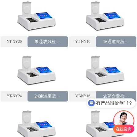
YT-NY20
果蔬农残检···
YT-NY16
16通道果蔬···
YT-NY24
24通道果蔬···
YT-NY16
农药含量检···
有产品报价单吗？
这款仪器多少钱？