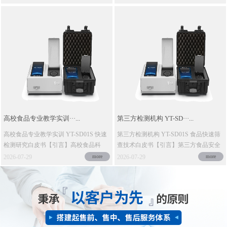
高校食品专业教学实训···...
第三方检测机构 YT-SD···...
高校食品专业教学实训 YT-SD01S 快速
第三方检测机构 YT-SD01S 食品快速筛
检测研究白皮书【引言】高校食品科
查技术白皮书【引言】第三方食品安全
学、园艺、畜牧···
检测机构承接···
2026-07-29
more
2026-07-29
more