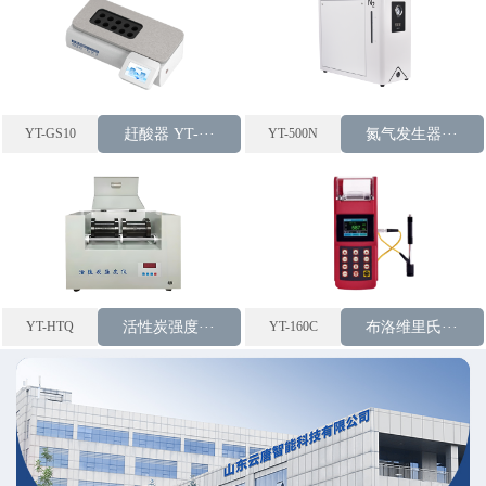
YT-GS10
赶酸器 YT-···
YT-500N
氮气发生器···
YT-HTQ
活性炭强度···
YT-160C
布洛维里氏···