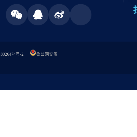
8026474号-2
鲁公网安备