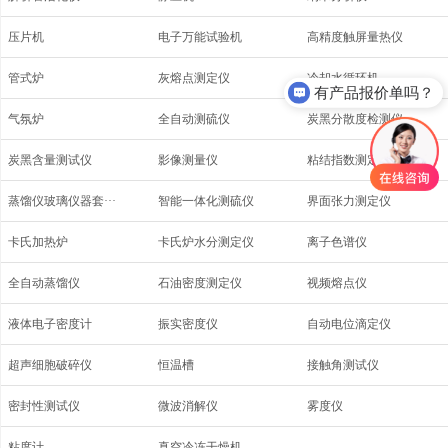
压片机
电子万能试验机
高精度触屏量热仪
管式炉
灰熔点测定仪
冷却水循环机
有产品报价单吗？
气氛炉
全自动测硫仪
炭黑分散度检测仪
炭黑含量测试仪
影像测量仪
粘结指数测定仪
蒸馏仪玻璃仪器套···
智能一体化测硫仪
界面张力测定仪
卡氏加热炉
卡氏炉水分测定仪
离子色谱仪
全自动蒸馏仪
石油密度测定仪
视频熔点仪
液体电子密度计
振实密度仪
自动电位滴定仪
超声细胞破碎仪
恒温槽
接触角测试仪
密封性测试仪
微波消解仪
雾度仪
粘度计
真空冷冻干燥机