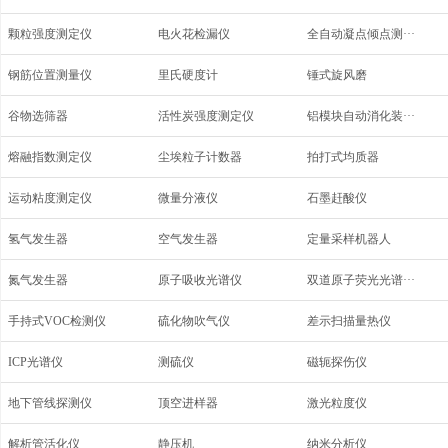
颗粒强度测定仪
电火花检漏仪
全自动凝点倾点测···
钢筋位置测量仪
里氏硬度计
锤式旋风磨
谷物选筛器
活性炭强度测定仪
铝模块自动消化装···
熔融指数测定仪
尘埃粒子计数器
拍打式均质器
运动粘度测定仪
微量分液仪
石墨赶酸仪
氢气发生器
空气发生器
定量采样机器人
氮气发生器
原子吸收光谱仪
双道原子荧光光谱···
手持式VOC检测仪
硫化物吹气仪
差示扫描量热仪
ICP光谱仪
测硫仪
磁轭探伤仪
地下管线探测仪
顶空进样器
激光粒度仪
解析管活化仪
静压机
纳米分析仪