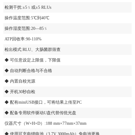
检测干扰:±5﹪或±5 RLUs
操作温度范围:5℃到40℃
操作湿度范围:20—85﹪
ATP回收率:90-110%
检出模式:RLU、大肠菌群筛查
◆ 可任意设定上限值，下限值
◆ 自动判断合格与不合格
◆ 内置自校光源
◆ 开机30秒自检
◆ 配有miniUSB接口，可将结果上传至PC
◆ 配备专用软件驱动U盘代替传统光盘
仪器尺寸（W×H×D）:188 mm×77mm×37mm
◆ 使用可充电锂电池（3.7V 3000mAh）免电池更换