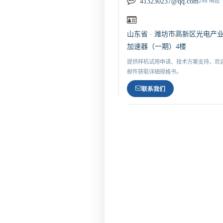
413230237@qq.com
24h 响应
山东省 · 潍坊市高新区光电产
加速器（一期）4楼
提供样机试用申请、技术方案支持，欢
邮件获取详细规格书。
联系我们