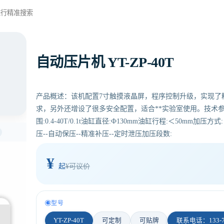
当前位
自动压片机 YT-ZP-40T
产品概述：该机配置7寸触摸液晶屏，程序控制升级，实现了
求，另外还增设了很多安全配置，适合**实验室使用。技术参数：
围:0.4-40T/0.1t油缸直径:Ф130mm油缸行程:＜50mm加
压--自动保压--精准补压--定时泄压加压段数:
¥
起
¥可议价
型号
YT-ZP-40T
可定制
可贴牌
联系电话：133-71