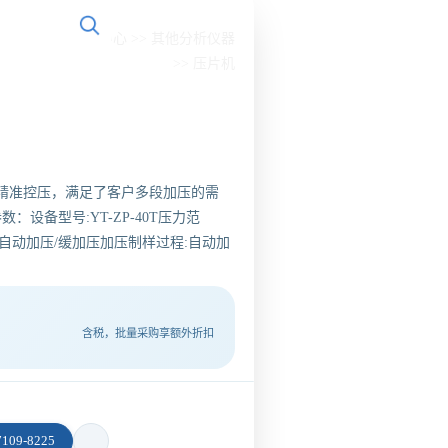
置：
首页
>>
产品中心
>>
其他分析仪器
>>
压片机
精准控压，满足了客户多段加压的需
设备型号:YT-ZP-40T压力范
压方式:自动加压/缓加压加压制样过程:自动加
含税，批量采购享额外折扣
09-8225