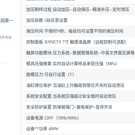
加压制样过程:自动加压--自动保压--精准补压--定时泄压
加压段数:5段任意设置
业园第一
保压时间:不限时N秒，每段均可设置不同的保压时间
迎来电或
控制面板:XNNETS 7寸 触摸液晶屏（远程控制可选配）
触屏功能模块:压力系统--数据管理系统--中英文界面互换等
模具压强换算:实时自动计算样品承受压强（MPa）
脱模压力:可自行设置（T）
油缸限位保护:当油缸上升触碰到限位开关时自动泄压
系统安全配置:当系统压强超过安全值时自动泄压
安全防护装置:防弹玻璃门+漏电保护+急停开关
设备电源:220V（50Hz/60Hz）
设备**功率:400W