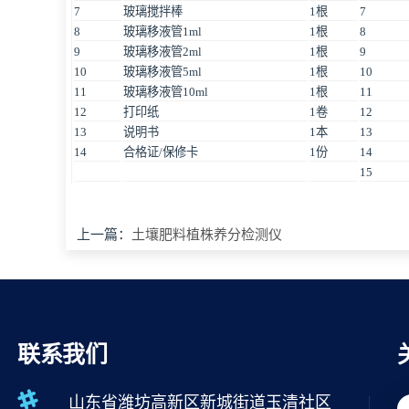
7
玻璃搅拌棒
1根
7
8
玻璃移液管1ml
1根
8
9
玻璃移液管2ml
1根
9
10
玻璃移液管5ml
1根
10
11
玻璃移液管10ml
1根
11
12
打印纸
1卷
12
13
说明书
1本
13
14
合格证/保修卡
1份
14
15
上一篇：
土壤肥料植株养分检测仪
联系我们
山东省潍坊高新区新城街道玉清社区