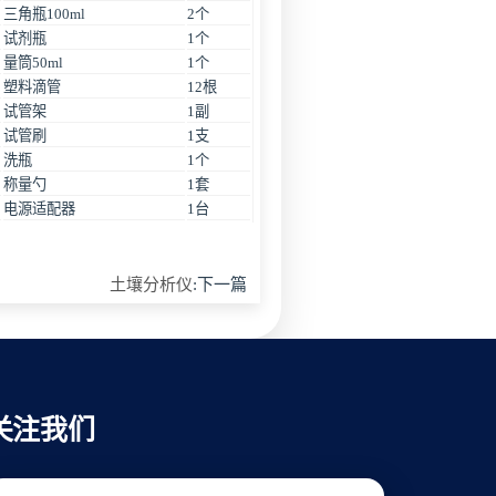
三角瓶100ml
2个
试剂瓶
1个
量筒50ml
1个
塑料滴管
12根
试管架
1副
试管刷
1支
洗瓶
1个
称量勺
1套
电源适配器
1台
土壤分析仪
:下一篇
关注我们