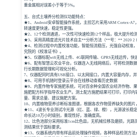
重金属相对误差小于等于5%。
五、台式土壤养分检测仪功能特点：
★1、Android安卓智能操作系统，主控芯片采用ARM Cortex-A7，
转速度更快速，稳定性更强。
★2、12个检测通道，一次性可快速检测12个样品，极大提升检
★3、采用高精度滤光片技术自主**分析方法（**号：** 2020 2 1
★4、检测过程中内置校准功能，智能恒流稳压，光强自动校准
究院的《校准证书》。
★5、仪器标配wifi无线上传、4G联网传输、GPRS无线远传，
★6、配有智慧云农业平台，仪器连入无线网络后，可将检测数
行长期数据管理和可视化分析。
7、仪器配同时具有USB接口、以太网接口，内置大容量内存，
★8、可用手机随时登录云平台在线移动查看历史数据
★9、内置作物专家施肥系统，可对百余种全国农业经济作物、
施肥配方科学指导农业生产。测土配方施肥结果可打印，打印内
量、需求总量、建议施肥方案。
10、内置植物营养诊断标准图谱，根据各农作物营养缺失的图片
★11、4波长专业测试冷光源（红、蓝、绿、橙），光源波长稳
命长达10万小时级别，重现性好，准确度高。
12、比色池部分采用标准1cm比色皿，无机械位移及磨损，光路
测结果优于国标要求。
★13、仪器系统内带有样品前处理操作视频，各种样品检测方法