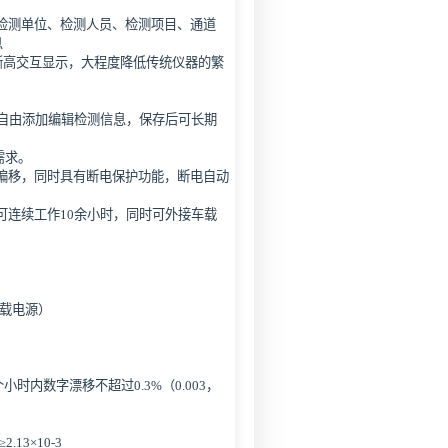
检测单位、检测人员、检测项目、通道
息
清晰高交互显示，大程度降低传统仪器的繁
可自由添加编辑检测信息，保存后可长期
需求。
偏移，同时具有断电保护功能，断电自动
可连续工作10余小时，同时可外接车载
车载电源）
内数字漂移不超过0.3%（0.003，
2.13×10-3