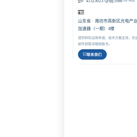
413230237@qq.com
24h 响应
山东省 · 潍坊市高新区光电产
加速器（一期）4楼
提供样机试用申请、技术方案支持，欢
邮件获取详细规格书。
联系我们