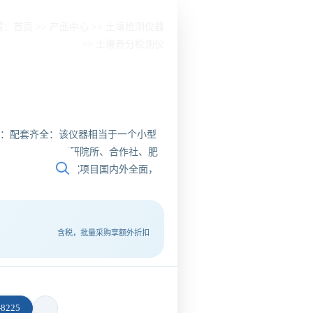
置：
首页
>>
产品中心
>>
土壤检测仪器
>>
土壤养分检测仪
简介：配套齐全：该仪器相当于一个小型
商、高教院校、科研院所、合作社、肥
。检测功能全：测试项目国内外全面，
含税，批量采购享额外折扣
8225