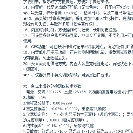
学说明书，指导教学方便快速，方便新手快速操作。
14、内置新一代高速热敏打印机（无需色带），打印内容包含：
号、吸光度、养分含量（mg/kg）、检测时间、以及二维码等信
★15、高灵敏7寸真彩触摸屏，采用更加**和人性化操作，高
琐操作和失误，并取得多项《软件著作权》。
16、内置时钟功能，方便操作时间记录，长期历史追溯。
17、可设置多账户账号密码登录，**UI交互界面，不同的用户
使用。
18、GPS功能：可在野外作业时记录经纬度地点，满足特殊用户
19、内置低电压提示功能，可在检测时明确电量，避免测试数据
保存数据，防止数据丢失。
20、交直流两用供电方式，内置大容量充电锂电池，满电状态下
电源蓄电。
★21、仪器具有中英文切换功能，可满足出口要求。
六、台式土壤养分检测仪技术参数：
1.电源：交流 220±22V 直流 12V+5V（仪器内置锂电池也可用
2.功率： ≤5W
3.量程及分辨率：0.001-9999
4.重复性误差： ≤0.02%（0.0002，重铬酸钾溶液）
5.仪器稳定性：一个小时内显示数字无漂移（透光度测量）；两个小时
透光度测量）、0.001（吸光度测量）。
6.线性误差： ≤0.1%（0.001，硫酸铜检测）
7.灵敏度：红光≥4.5 ×10-5 蓝光≥3.17×10-3 绿光≥2.35×10-3 橙光≥