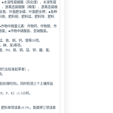
；●水溶性腐植酸（风化煤）、水溶性腐
）、游离态腐植酸（褐煤）、游离态腐植
全氮、叶面肥全磷、叶面肥全钾；●各种
料铁、肥料铜、肥料锰、肥料锌、肥料
。
●作物中微量元素：作物钙、作物镁、作
物氯；●作物中硝酸盐、亚硝酸盐。
锰、铁、铜、钙、镁等20项。
镉、砷、汞)等项。
度、PH、铁、铜、锰、锌、硼、氯、
测行业标准起草者）。
测。
样前处理时间)，同时检测三个土壤样品
、P、K）≤1.5小时。
；肥料单项误差≤0.5%，氮磷钾三项误差