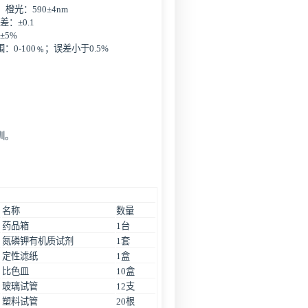
m；橙光：590±4nm
差：±0.1
±5%
0-100﹪；误差小于0.5%
训。
箱
名称
数量
药品箱
1台
氮磷钾有机质试剂
1套
定性滤纸
1盒
比色皿
10盒
玻璃试管
12支
塑料试管
20根