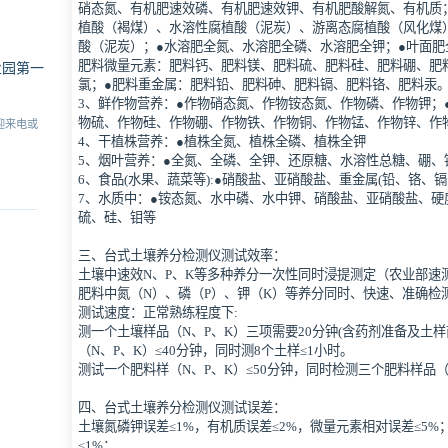
硝态氮、有机肥速效磷、有机肥速效钾、有机肥酸解氮、有机质
植酸（褐煤）、水溶性腐植酸（泥炭）、游离态腐植酸（风化煤
酸（泥炭）；●水溶肥全氮、水溶肥全磷、水溶肥全钾；●叶面肥
肥料微量元素：肥料钙、肥料镁、肥料硫、肥料硅、肥料硼、肥
业园第一
氯；●肥料重金属：肥料铅、肥料砷、肥料镉、肥料铬、肥料汞
3、鲜作物营养：●作物硝态氮、作物铵态氮、作物磷、作物钾；
物硫、作物硅、作物硼、作物铁、作物铜、作物锰、作物锌、作
迎来电或
4、干植株营养：●植株全氮、植株全磷、植株全钾
5、烟叶营养：●全氮、全磷、全钾、还原糖、水溶性总糖、硼、
6、食品(水果、蔬菜等):●硝酸盐、亚硝酸盐、重金属(铅、铬、
7、水质中：●铵态氮、水中磷、水中钾、硝酸盐、亚硝酸盐、硬
硫、硅、钼等
三、台式土壤养分检测仪测试效率：
土壤中速效N、P、K等多种养分一次性同时浸提测定（农业部速
肥料中氮（N）、磷（P）、钾（K）等养分同时、快速、准确检
测试速度：正常熟练程度下:
测一个土壤样品（N、P、K）三项需要20分钟(含药剂准备及土
（N、P、K）≤40分钟，同时测8个土样≤1小时。
测试一个肥料样（N、P、K）≤50分钟，同时检测三个肥料样品（N
四、台式土壤养分检测仪测试误差：
土壤氮磷钾误差≤1%，有机质误差≤2%，微量元素相对误差≤5%
≤1%；