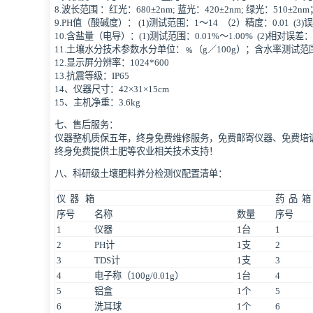
8.波长范围 ：红光：680±2nm; 蓝光：420±2nm; 绿光：510±2n
9.PH值（酸碱度）： (1)测试范围：1～14 （2）精度：0.01 (3)误
10.含盐量（电导）：(1)测试范围：0.01%～1.00% (2)相对误差：
11.土壤水分技术参数水分单位：﹪（g／100g）；含水率测试范围：
12.显示屏分辨率：1024*600
13.抗震等级：IP65
14、仪器尺寸：42×31×15cm
15、主机净重：3.6kg
七、售后服务：
仪器整机质保五年，终身免费维修服务，免费邮寄仪器、免费培
终身免费提供土肥等农业相关技术支持！
八、科研级土壤肥料养分检测仪配置清单：
仪 器 箱
药 品 
序号
名称
数量
序号
1
仪器
1台
1
2
PH计
1支
2
3
TDS计
1支
3
4
电子称（100g/0.01g）
1台
4
5
铝盒
1个
5
6
洗耳球
1个
6