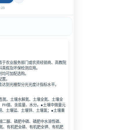
23
适于农业服务部门或农资经销商、高教院
料真假及环保检测应用。
剂均可加配选购。
配置。
重复性达到光栅型分光光度计指标水平。
硝态氮、土壤水解氮、土壤全氮、土壤全
PH值、含盐量、水分。●土壤中微量元
铜、土壤锰、土壤锌、土壤氯；●土壤重
、缩二脲、磷肥中磷、磷肥中水溶性磷、
全氮、有机肥全磷、有机肥全钾、有机肥