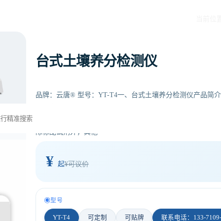
当前位
台式土壤养分检测仪
品牌：云唐® 型号：YT-T4一、台式土壤养分检测仪产品
实验室，无需用户自配附件。适于农业服务部门或农资经销
料厂商、大种植户测土施肥和鉴别肥料真假及环保检测应用
除标配试剂外，其他
¥
起
¥可议价
型号
YT-T4
可定制
可贴牌
联系电话：133-7109-