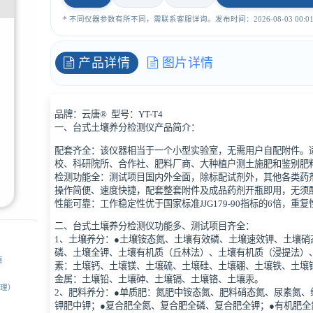
* 不同仪器参数有所不同，需联系客服详询。发布时间：2026-08-03 00:01:
产品详情
图片详情
品牌：云唐® 型号：YT-T4
一、台式土壤养分检测仪产品简介：
配套齐全：该仪器相当于一个小型实验室，无需用户自配附件。
校、科研院所、合作社、肥料厂商、大种植户测土施肥和鉴别肥
检测功能全：测试项目国内外全面，除标配试剂外，其他各类药
操作简便、速度快捷，配套整套附件及成品药剂开瓶即用，无须
性能可靠：工作稳定性优于国家标准JJG179-90指标的6倍，
二、台式土壤养分检测仪功能多、测试项目齐全：
1、土壤养分：●土壤铵态氮、土壤有效磷、土壤速效钾、土壤
磷、土壤全钾、土壤有机质（丘林法）、土壤有机质（浸提法）、
惠
素：土壤钙、土壤镁、土壤硫、土壤硅、土壤硼、土壤铁、土壤
金属：土壤铅、土壤砷、土壤镉、土壤铬、土壤汞。
经理）
2、肥料养分：●单质肥：氮肥中铵态氮、肥料硝态氮、尿素氮
钾肥中钾；●复合肥全氮、复合肥全磷、复合肥全钾；●有机肥