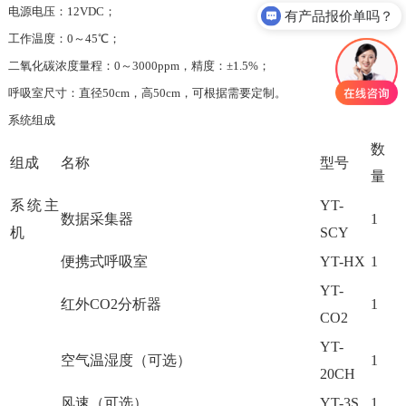
电源电压：12VDC；
有产品报价单吗？
工作温度：0～45℃；
二氧化碳浓度量程：0～3000ppm，精度：±1.5%；
呼吸室尺寸：直径50cm，高50cm，可根据需要定制。
系统组成
数
组成
名称
型号
量
系统主
YT-
数据采集器
1
机
SCY
便携式呼吸室
YT-HX
1
YT-
红外CO2分析器
1
CO2
YT-
空气温湿度（可选）
1
20CH
风速（可选）
YT-3S
1