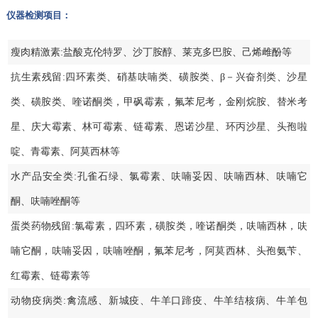
仪器检测项目：
瘦肉精激素:盐酸克伦特罗、沙丁胺醇、莱克多巴胺、己烯雌酚等
抗生素残留:四环素类、硝基呋喃类、磺胺类、β－兴奋剂类、沙星
类、磺胺类、喹诺酮类，甲砜霉素，氟苯尼考，金刚烷胺、替米考
星、庆大霉素、林可霉素、链霉素、恩诺沙星、环丙沙星、头孢啦
啶、青霉素、阿莫西林等
水产品安全类:孔雀石绿、氯霉素、呋喃妥因、呋喃西林、呋喃它
酮、呋喃唑酮等
蛋类药物残留:氯霉素，四环素，磺胺类，喹诺酮类，呋喃西林，呋
喃它酮，呋喃妥因，呋喃唑酮，氟苯尼考，阿莫西林、头孢氨苄、
红霉素、链霉素等
动物疫病类:禽流感、新城疫、牛羊口蹄疫、牛羊结核病、牛羊包