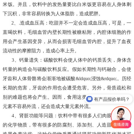
米饭。并且，饮料中的发热量要比白米饭更容易在人身体剩
下沉积，非常容易转换为人体脂肪，造成肥胖。
2、.造成血压高：吃甜并不一定会造成血压高，可是，一
直喝饮料，毛细血管内壁长期性被糖粘附，内腔体细胞的作
用会产生基因变异，从而会损害毛细血管内腔，提升了血夜
流动性的摩擦阻力，造成心率上升。
3、钙量遗失：碳酸饮料会使人体中的钙质丢失，身体含
钙量的构造会与碳酸饮料反应。假如长期性与钙融合，会使
牙齿和人体骨骼将会渐渐地被碳酸&ldquo;浸蚀&rdquo;。历经
长期的危害，牙齿的作用也会遭受危害。另外，骨质疏松和
别的难题也将会产生。因而，食用这类饮料不但不可以确保
有产品报价单吗？
元素不容易外流，还会造成大量元素外流。
食品安全检测仪
4、肾脏功能等问题：饮料中带有很多人们肉眼不看得见
的化学物质，带有很多的防腐剂、添加剂、人造甜味素、人