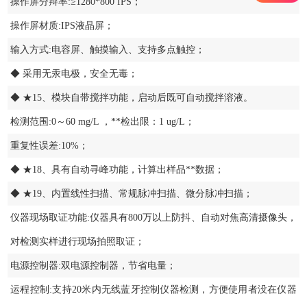
操作屏分辩率:≥1280*800 IPS；
操作屏材质:IPS液晶屏；
输入方式:电容屏、触摸输入、支持多点触控；
◆ 采用无汞电极，安全无毒；
◆ ★15、模块自带搅拌功能，启动后既可自动搅拌溶液。
检测范围:0～60 mg/L ，**检出限：1 ug/L；
重复性误差:10%；
◆ ★18、具有自动寻峰功能，计算出样品**数据；
◆ ★19、内置线性扫描、常规脉冲扫描、微分脉冲扫描；
仪器现场取证功能:仪器具有800万以上防抖、自动对焦高清摄像头，
对检测实样进行现场拍照取证；
电源控制器:双电源控制器，节省电量；
运程控制:支持20米内无线蓝牙控制仪器检测，方便使用者没在仪器