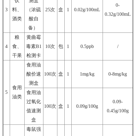
饮
测盒
0-
3
料、
（浓硫
25次
盒
1
0.02g/100mL
0.32g/100mL
酒类
酸自
备）
粮
黄曲霉
4
食、
毒素B1
10次
包
1
0.5ppb
/
干果
检测卡
食用油
酸价速
100次
盒
1
1mg/kg
0-8mg/kg
测盒
食用
5
食用油
油类
过氧化
0.09-
100次
盒
1
0.09g/100g
值速测
0.45g/100g
盒
毒鼠强