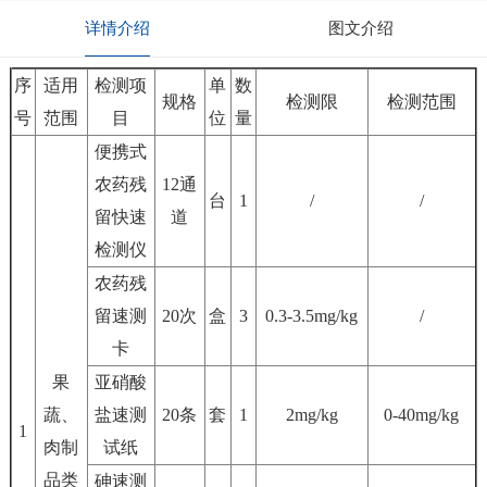
详情介绍
图文介绍
序
适用
检测项
单
数
规格
检测限
检测范围
号
范围
目
位
量
便携式
农药残
12通
台
1
/
/
留快速
道
检测仪
农药残
留速测
20次
盒
3
0.3-3.5mg/kg
/
卡
果
亚硝酸
蔬、
盐速测
20条
套
1
2mg/kg
0-40mg/kg
1
肉制
试纸
品类
砷速测