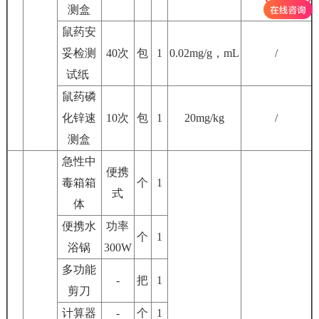
测盒
鼠药安
妥检测
40次
包
1
0.02mg/g，mL
/
试纸
鼠药磷
化锌速
10次
包
1
20mg/kg
/
测盒
急性中
便携
毒箱箱
个
1
式
体
便携水
功率
个
1
浴锅
300W
多功能
-
把
1
剪刀
计算器
-
个
1