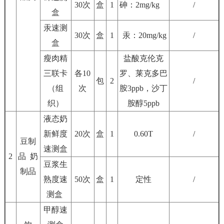
30次
盒
1
砷：2mg/kg
/
盒
汞速测
30次
盒
1
汞：20mg/kg
/
盒
瘦肉精
盐酸克伦克
三联卡
各10
罗、莱克多巴
包
2
/
（组
次
胺3ppb，沙丁
织）
胺醇5ppb
液态奶
新鲜度
20次
盒
1
0.60T
/
豆制
速测盒
2
品
奶
豆浆生
制品
熟度速
50次
盒
1
定性
/
测盒
甲醇速