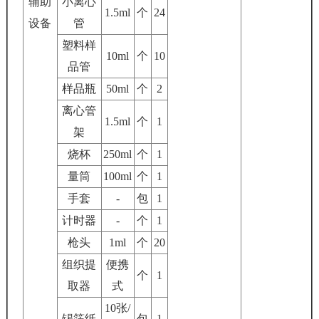
辅助
小离心
1.5ml
个
24
设备
管
塑料样
10ml
个
10
品管
样品瓶
50ml
个
2
离心管
1.5ml
个
1
架
烧杯
250ml
个
1
量筒
100ml
个
1
手套
-
包
1
计时器
-
个
1
枪头
1ml
个
20
组织提
便携
个
1
取器
式
10张/
锡箔纸
包
1