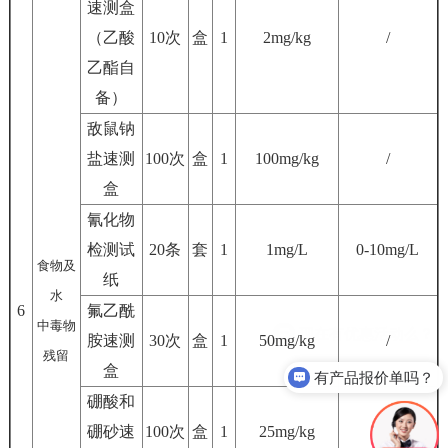
速测盒
（乙酸
10次
盒
1
2mg/kg
/
乙酯自
备）
敌鼠钠
盐速测
100次
盒
1
100mg/kg
/
盒
氰化物
检测试
20条
套
1
1mg/L
0-10mg/L
食物及
纸
水
6
氟乙酰
中毒物
胺速测
30次
盒
1
50mg/kg
/
残留
盒
有产品报价单吗？
硼酸和
硼砂速
100次
盒
1
25mg/kg
定性