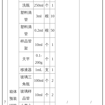
洗瓶
250ml
个
1
塑料滴
3ml
根
10
管
塑料滴
0.2ml
根
50
管
样品管
10ml
个
1
架
0.1-
天平
个
1
200g
移液器
1mL
支
1
玻璃三
100ml
个
2
角瓶
玻璃样
箱体
10ml
个
2
品管
预装
7
/
/