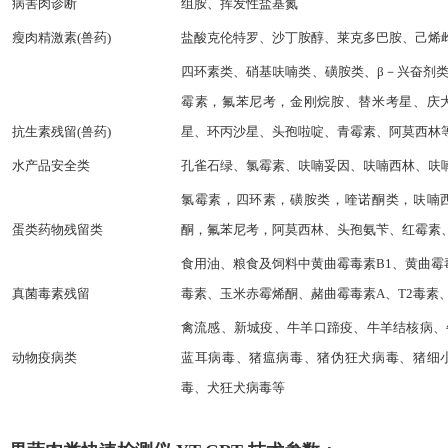
病害肉诊断
组胺、挥发性盐基氮
瘦肉精激素(兽药)
盐酸克伦特罗、沙丁胺醇、莱克多巴胺、己烯
四环素类、硝基呋喃类、磺胺类、β－兴奋剂
霉素，氟苯尼考，金刚烷胺、替米考星、庆
抗生素残留(兽药)
星、环丙沙星、头孢啦啶、青霉素、阿莫西林
水产品安全类
孔雀石绿、氯霉素、呋喃妥因、呋喃西林、呋
氯霉素，四环素，磺胺类，喹诺酮类，呋喃
蛋类药物残留类
酮，氟苯尼考，阿莫西林、头孢氨苄、红霉素
食用油、粮食及饲料中黄曲霉毒素B1、黄曲霉
真菌毒素残留
毒素、玉米赤霉烯酮、赭曲霉毒素A、T2毒素
禽流感、新城疫、牛羊口蹄疫、牛羊结核病、
动物疫病类
蓝耳病毒、猪瘟病毒、猪伪狂犬病毒、猪细
毒、犬狂犬病毒等