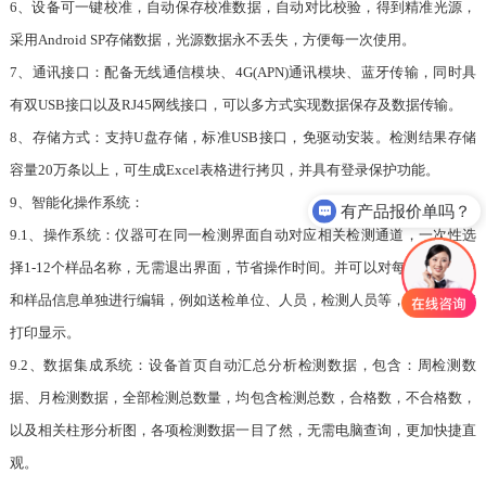
6、设备可一键校准，自动保存校准数据，自动对比校验，得到精准光源，
采用Android SP存储数据，光源数据永不丢失，方便每一次使用。
7、通讯接口：配备无线通信模块、4G(APN)通讯模块、蓝牙传输，同时具
有双USB接口以及RJ45网线接口，可以多方式实现数据保存及数据传输。
8、存储方式：支持U盘存储，标准USB接口，免驱动安装。检测结果存储
容量20万条以上，可生成Excel表格进行拷贝，并具有登录保护功能。
9、智能化操作系统：
有产品报价单吗？
9.1、操作系统：仪器可在同一检测界面自动对应相关检测通道，一次性选
择1-12个样品名称，无需退出界面，节省操作时间。并可以对每个通道属性
和样品信息单独进行编辑，例如送检单位、人员，检测人员等，打印时勾选
打印显示。
9.2、数据集成系统：设备首页自动汇总分析检测数据，包含：周检测数
据、月检测数据，全部检测总数量，均包含检测总数，合格数，不合格数，
以及相关柱形分析图，各项检测数据一目了然，无需电脑查询，更加快捷直
观。