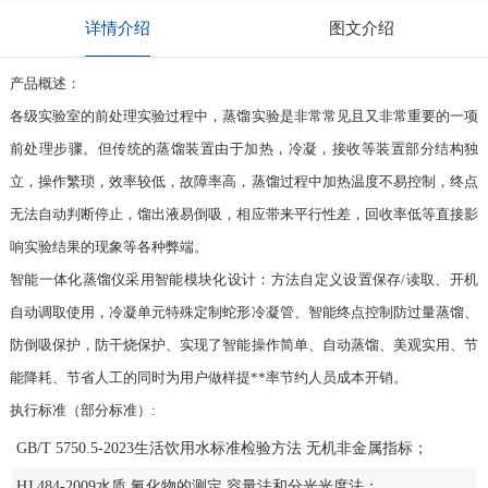
详情介绍
图文介绍
产品概述：
各级实验室的前处理实验过程中，蒸馏实验是非常常见且又非常重要的一项
前处理步骤。但传统的蒸馏装置由于加热，冷凝，接收等装置部分结构独
立，操作繁琐，效率较低，故障率高，蒸馏过程中加热温度不易控制，终点
无法自动判断停止，馏出液易倒吸，相应带来平行性差，回收率低等直接影
响实验结果的现象等各种弊端。
智能一体化蒸馏仪采用智能模块化设计：方法自定义设置保存/读取、开机
自动调取使用，冷凝单元特殊定制蛇形冷凝管、智能终点控制防过量蒸馏、
防倒吸保护，防干烧保护、实现了智能操作简单、自动蒸馏、美观实用、节
能降耗、节省人工的同时为用户做样提**率节约人员成本开销。
执行标准（部分标准）:
GB/T 5750.5-2023生活饮用水标准检验方法 无机非金属指标；
HJ 484-2009水质 氰化物的测定 容量法和分光光度法；