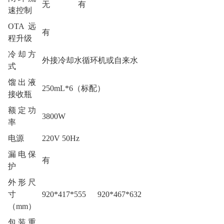
无
有
速控制
OTA远
有
程升级
冷却方
外接冷却水循环机或自来水
式
馏出液
250mL*6（标配）
接收瓶
额定功
3800W
率
电源
220V 50Hz
漏电保
有
护
外形尺
寸
920*417*555
920*467*632
（mm）
包装重