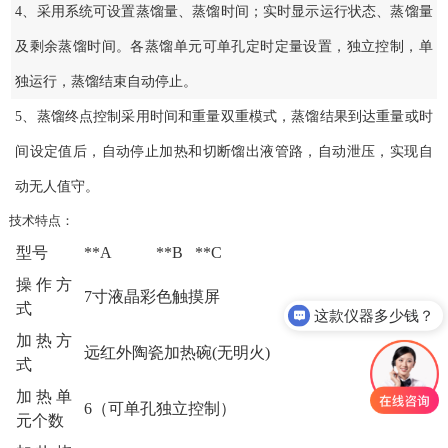
4、采用系统可设置蒸馏量、蒸馏时间；实时显示运行状态、蒸馏量
及剩余蒸馏时间。各蒸馏单元可单孔定时定量设置，独立控制，单
独运行，蒸馏结束自动停止。
5、蒸馏终点控制采用时间和重量双重模式，蒸馏结果到达重量或时
间设定值后，自动停止加热和切断馏出液管路，自动泄压，实现自
动无人值守。
技术特点：
型号
**A
**B
**C
这款仪器多少钱？
操作方
7寸液晶彩色触摸屏
式
现在有优惠活动么？
加热方
远红外陶瓷加热碗(无明火)
式
加热单
6（可单孔独立控制）
元个数