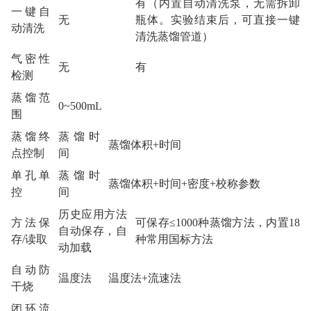
有（内置自动清洗泵，无需拆卸
一键自
无
瓶体。实验结束后，可直接一键
动清洗
清洗蒸馏管道）
气密性
无
有
检测
蒸馏范
0~500mL
围
蒸馏终
蒸馏时
蒸馏体积+时间
点控制
间
单孔单
蒸馏时
蒸馏体积+时间+密度+校称参数
控
间
历史应用方法
方法保
可保存≤1000种蒸馏方法，内置18
自动保存，自
存/读取
种常用国标方法
动加载
自动防
温度法
温度法+流速法
干烧
闭环流