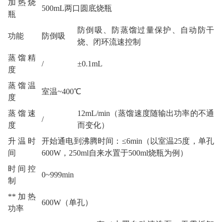
加热烧
500mL两口圆底烧瓶
瓶
防倒吸、防蒸馏过量保护、自动防干
功能
防倒吸
烧、闭环流速控制
蒸馏精
/
±0.1mL
度
蒸馏温
室温~400℃
度
蒸馏速
12mL/min（蒸馏速度随输出功率的不通
/
度
而变化）
升温时
开始通电到沸腾时间：≤6min（以室温25度，单孔
间
600W，250ml自来水置于500ml烧瓶为例）
时间控
0~999min
制
**加热
600W（单孔）
功率