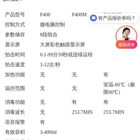
产品型号
P400
P400M
P400MG
有产品报价单吗？
控制方式
微电脑控制
参数储存
8段组合
显示屏
大屏彩色触摸显示屏
拍击时间
0.1-99分59秒或连续运转
拍击速度
3-12次/秒
加热功能
无
无
有
室温-60℃（极
温控范围
无
无
限80℃）
消毒功能
无
有
有
消毒波长
无
253.7MIN
253.7MIN
语音报警
有
有效容积
3-400ml