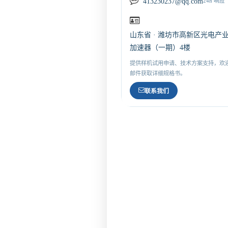
413230237@qq.com
24h 响应
山东省 · 潍坊市高新区光电产
加速器（一期）4楼
提供样机试用申请、技术方案支持，欢
邮件获取详细规格书。
联系我们