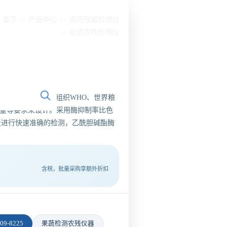
：
首页
>>
产品中心
>>
农药残留检测仪
>>
台式农残检测仪
2003）以及世界卫生组织WHO、世界粮
入量等要求来设计。采用酶抑制率比色
量进行快速准确的检测，乙酰胆碱酯酶
含税，批量采购享额外折扣
9-8225
果蔬检测农残仪器