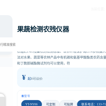
当前位置
果蔬检测农残仪器
产品简介： 检测标准：依据国家标准方法（GB/T5009.199-
农组织FAO残留农药检测标准、世界环境保护局EPA参照摄
法对水果、蔬菜等农林产品中有机磷和氨基甲酸酯类农药含
和丁酰胆碱酯酶试剂均可以使用，符
¥
起
¥可议价
型号
YT-NY06
可定制
可贴牌
联系电话：133-710