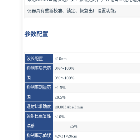
仪器具有重新校准、锁定、恢复出厂设置功能。
参数配置
波长配置
410nm
抑制率显示范
0%～100%
围
0%～100%
抑制率测量范
±1.5%
围
≤0.5%
透射比准确度
≤0.005Abs/3min
透射比重复性
≤10%
漂移
≤5%
抑制率示值误
42×31×20cm