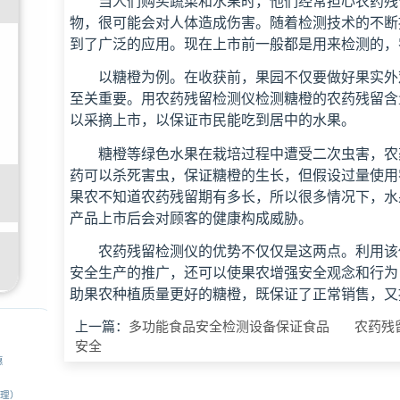
当人们购买蔬菜和水果时，他们经常担心农药残
物，很可能会对人体造成伤害。随着检测技术的不断
到了广泛的应用。现在上市前一般都是用来检测的，
以糖橙为例。在收获前，果园不仅要做好果实外
至关重要。用农药残留检测仪检测糖橙的农药残留含
以采摘上市，以保证市民能吃到居中的水果。
糖橙等绿色水果在栽培过程中遭受二次虫害，农
药可以杀死害虫，保证糖橙的生长，但假设过量使用
果农不知道农药残留期有多长，所以很多情况下，水
产品上市后会对顾客的健康构成威胁。
农药残留检测仪的优势不仅仅是这两点。利用该
安全生产的推广，还可以使果农增强安全观念和行为
助果农种植质量更好的糖橙，既保证了正常销售，又
上一篇：
多功能食品安全检测设备保证食品
农药残
安全
惠
经理）