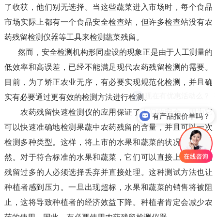
了收获，他们别无选择。当这些蔬菜进入市场时，每个食品
市场实际上都有一个食品安全检查站，但许多检查站没有农
药残留检测仪器等工具来检测蔬菜残留。
然而，安全检测机构形同虚设的现象正是由于人工测量的
低效率和高误差，已经不能满足现代农药残留检测的需要。
目前，为了矫正农业无序，有必要实现规范化检测，并且确
实有必要通过更有效的检测方法进行检测。
农药残留快速检测仪的应用保证了人们的安全，因为它
有产品报价单吗？
可以快速准确地检测果蔬中农药残留的含量，并且可以一次
检测多种类型。这样，将上市的水果和蔬菜的状况将一目了
然。对于符合标准的水果和蔬菜，它们可以直接上市。农药
残留过多的人必须选择丢弃并直接处理。这种测试方法也让
种植者感到压力。一旦出现超标，水果和蔬菜的销售将被阻
止，这将导致种植者的经济效益下降。种植者肯定会减少农