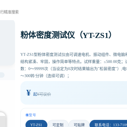
当前位
粉体密度测试仪（YT-ZS1）
YT-ZS1型粉体密度测试仪由可调速电机、振动组件、微电
结构紧凑、牢固，操作简单等特点。试样重量：≤500.00克；试
数：0～99999次（当设定为0次时结果输出为"松装密度"）;电机
）
～300转/分钟（连续可调）；
¥
起
¥可议价
型号
YT-ZS1
可定制
可贴牌
联系电话：133-7109