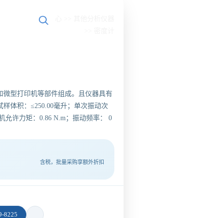
置：
首页
>>
产品中心
>>
其他分析仪器
>>
密度计
脑和微型打印机等部件组成。且仪器具有
样体积：≤250.00毫升；单次振动次
允许力矩：0.86 N.m；振动频率： 0
含税，批量采购享额外折扣
-8225