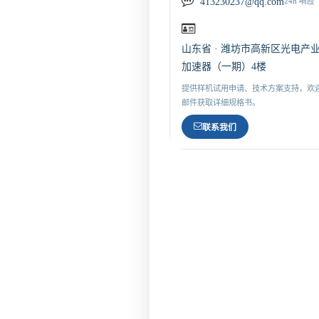
413230237@qq.com
24h 响应
山东省 · 潍坊市高新区光电产
加速器（一期）4楼
提供样机试用申请、技术方案支持，欢
邮件获取详细规格书。
联系我们