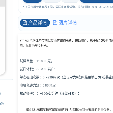
* 不同仪器参数有所不同，需联系客服详询。发布时间：2026-08-02 23:54:
产品详情
图片详情
YT-ZS1型粉体密度测试仪由可调速电机、振动组件、微电脑和微型
固，操作简单等特点。
试样重量：≤500.00克；
试样体积：≤250.00毫升；
单次振动次数：0～99999次（当设定为0次时结果输出为"松装密度
电机允许力矩：0.86 N.m；
振动频率： 0～300转/分钟（连续可调）；
惠
经理）
HM-ZS1高精度振实密度仪是专门针对固体粉体密度的测量仪器，