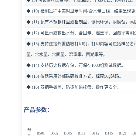
◆ (9) 可设置样品名称、干燥温度、干燥模式、停机方式
◆ (10) 检测过程中实时显示时间-含水量曲线，结果呈现
◆ (11) 配有不锈钢秤盘或铝制盘，健康环保，耐腐蚀，
◆ (12) 可显示或输出水分、含固量、湿重率、回潮率等测
◆ (13) 支持连接外置热敏打印机，打印内容可包括样品
量、含水量、含固量、湿重率、回潮率等。
◆ (14) 支持历史数据存储，可保存1000组测试数据。
◆ (15) 仪器采用外部砝码校准方式，标配50g砝码。
◆ (16) 双把手掀盖、防烫加热托盘，操作更安全。
产品参数：
型
B501
B502
B505
B111
B112
B115
B121
B