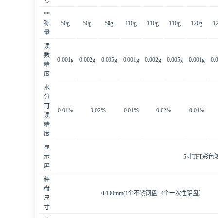
号
**
称
50g
50g
50g
110g
110g
110g
120g
1
量
读
数
0.001g
0.002g
0.005g
0.001g
0.002g
0.005g
0.001g
0.
精
度
水
分
可
0.01%
0.02%
0.01%
0.02%
0.01%
读
精
度
显
示
5寸TFT彩色
屏
秤
盘
Φ100mm(1个不锈钢盘+4个一次性铝盘）
尺
寸