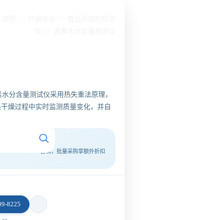
：
首页
>>
产品中心
>>
食品添加剂检测
仪
>>
卤素水分含量测定仪
 卤素水分含量测试仪采用热失重法原理，
热干燥过程中实时监测质量变化，并自
含税，批量采购享额外折扣
9-8225