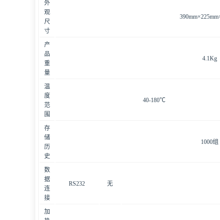
外
观
390mm×225mm
尺
寸
产
品
4.1Kg
重
量
温
度
40-180℃
范
围
存
储
1000组
历
史
数
据
RS232
无
连
接
加