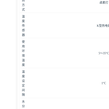
热
卤素灯
方
式
温
度
传
K型热电
感
器
使
用
环
5～35°
境
温
度
温
度
设
1°C
定
间
隔
水
分