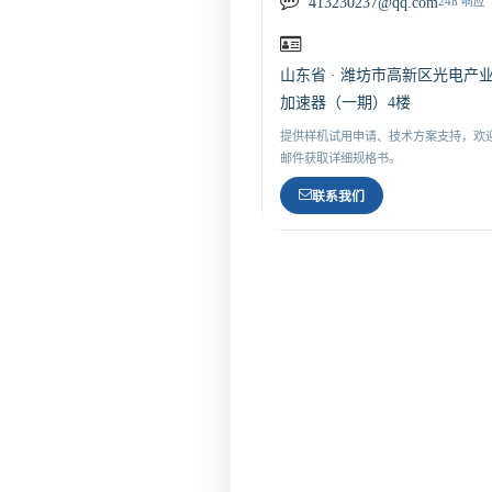
413230237@qq.com
24h 响应
山东省 · 潍坊市高新区光电产
加速器（一期）4楼
提供样机试用申请、技术方案支持，欢
邮件获取详细规格书。
联系我们