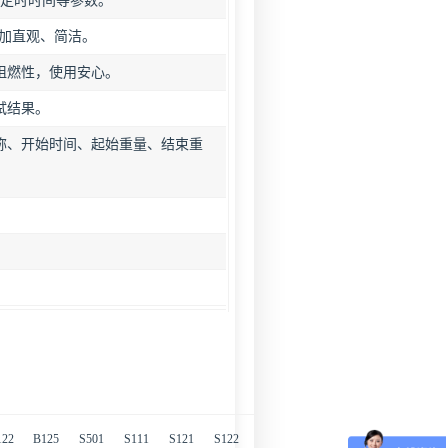
、定时时间等参数。
更加直观、简洁。
高阻燃性，使用安心。
试结果。
名称、开始时间、起始重量、结束重
122
B125
S501
S111
S121
S122
S125