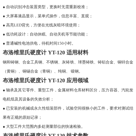
● 自动识别冲击装置类型，更换时无需重新校准；
● 大屏幕液晶显示，菜单式操作，信息丰富、直观；
● 高亮LED背光，方便在光线灰暗环境使用；
● 低功耗设计：自动休眠、自动关机等节能功能；
● 普通碱性电池供电，待机时间150小时。
布洛维里氏硬度计 YT-120 适用材料
钢和铸钢、合金工具钢、不锈钢、灰铸铁、球墨铸铁、铸铝合金、铜锌合金
（黄铜）、铜锡合金（青铜）、纯铜、 锻钢。
布洛维里氏硬度计 YT-120 应用领域
● 轴承及其它零件、重型工件，金属材料仓库材料区分，压力容器、汽轮发
电机组及其设备的失效分析；
● 已安装的机械或永久性组装部件，试验空间很狭小的工件，要求对测试结
果有正规的原始记录；
● 大型工件大范围内多处测量部位的快速检验。
布洛维里氏硬度计 YT-120 技术参数