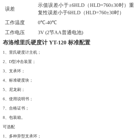
示值误差小于±6HLD（HLD=760±30时）重
误差
复性误差小于6HLD（HLD=760±30时）
工作温度
0℃-40℃
工作电压
3V (2节AA普通电池)
布洛维里氏硬度计 YT-120 标准配置
1、里氏硬度计主机；
2、D型冲击装置；
3、支承环；
4、标准硬度块；
5、尼龙刷；
6、使用说明书；
7、合格证书；
8、包装箱。
可选配
1、多种异型支承环；