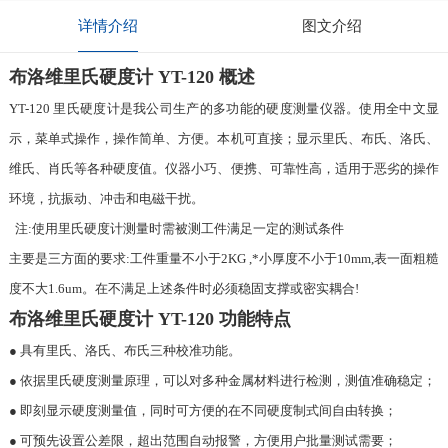
详情介绍
图文介绍
布洛维里氏硬度计 YT-120 概述
YT-120 里氏硬度计是我公司生产的多功能的硬度测量仪器。使用全中文显
示，菜单式操作，操作简单、方便。本机可直接；显示里氏、布氏、洛氏、
维氏、肖氏等各种硬度值。仪器小巧、便携、可靠性高，适用于恶劣的操作
环境，抗振动、冲击和电磁干扰。
注:使用里氏硬度计测量时需被测工件满足一定的测试条件
主要是三方面的要求:工件重量不小于2KG ,*小厚度不小于10mm,表一面粗糙
度不大1.6um。在不满足上述条件时必须稳固支撑或密实耦合!
布洛维里氏硬度计 YT-120 功能特点
● 具有里氏、洛氏、布氏三种校准功能。
● 依据里氏硬度测量原理，可以对多种金属材料进行检测，测值准确稳定；
● 即刻显示硬度测量值，同时可方便的在不同硬度制式间自由转换；
● 可预先设置公差限，超出范围自动报警，方便用户批量测试需要；