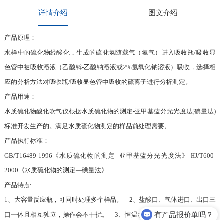
详情介绍
图文介绍
产品原理：
水样中的硫化物经酸化，生成的硫化氢随载气（氮气）进入吸收瓶/吸收显
色管中被吸收溶液（乙酸锌-乙酸钠溶液或2%氢氧化钠溶液）吸收，选择相
应的分析方法对吸收瓶/吸收显色管中吸收的硫离子进行分析测定。
产品用途：
水质硫化物酸化吹气仪根据水质硫化物的测定-亚甲基蓝分光光度法(碘量法)
标准开发生产的。满足水质硫化物测定的样品前处理需要。
产品执行标准：
GB/T16489-1996《水质硫化物的测定--亚甲基蓝分光光度法》 HJ/T600-
2000《水质硫化物的测定—碘量法》
产品特点:
1、大容量反应瓶，可同时处理多个样品。 2、盐酸口、气体进口、出口三
有产品报价单吗？
口一体且相互独立，操作会不干扰。 3、恒温水浴加热，具有快速自动恒