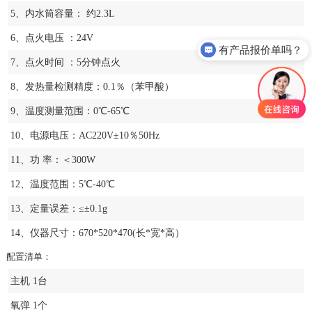
5、内水筒容量： 约2.3L
6、点火电压 ：24V
有产品报价单吗？
7、点火时间 ：5分钟点火
8、发热量检测精度：0.1％（苯甲酸）
9、温度测量范围：0℃-65℃
10、电源电压：AC220V±10％50Hz
11、功 率：＜300W
12、温度范围：5℃-40℃
13、定量误差：≤±0.1g
14、仪器尺寸：670*520*470(长*宽*高）
配置清单：
主机 1台
氧弹 1个