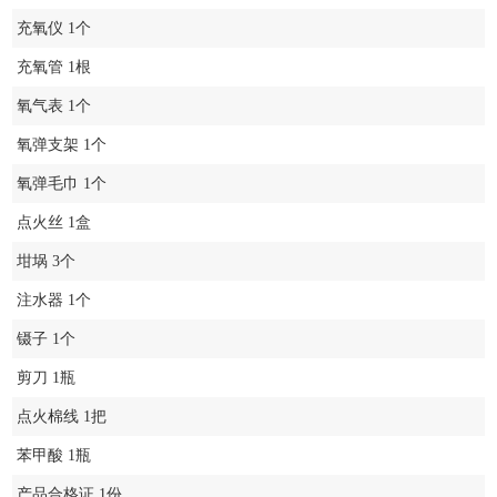
充氧仪 1个
充氧管 1根
氧气表 1个
氧弹支架 1个
氧弹毛巾 1个
点火丝 1盒
坩埚 3个
注水器 1个
镊子 1个
剪刀 1瓶
点火棉线 1把
苯甲酸 1瓶
产品合格证 1份