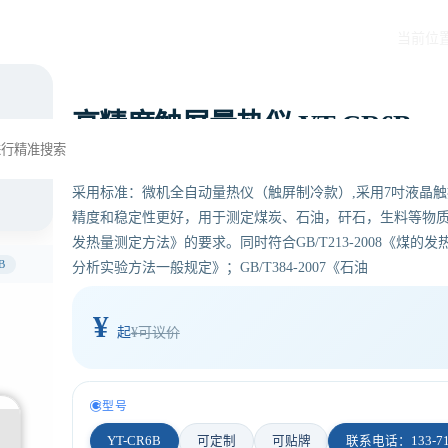
当前位
高精度触屏量热仪 YT-CR6B
采用标准：微机全自动量热仪（触屏制冷款）,采用7吋液晶
精度和稳定性更好，用于测定煤炭、石油，矸石，生料等物质的发热
发热量测定方法》的要求。同时符合GB/T213-2008《煤的发热量
B
分析实验方法一般规定》；GB/T384-2007《石油
¥
起
¥可议价
型号
YT-CR6B
可定制
可贴牌
联系电话：133-710