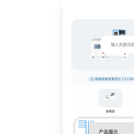
高精度触屏量热仪 YT-CR6
缩略图
产品展示