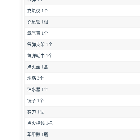
充氧仪 1个
充氧管 1根
氧气表 1个
氧弹支架 1个
氧弹毛巾 1个
点火丝 1盒
坩埚 3个
注水器 1个
镊子 1个
剪刀 1瓶
点火棉线 1把
苯甲酸 1瓶