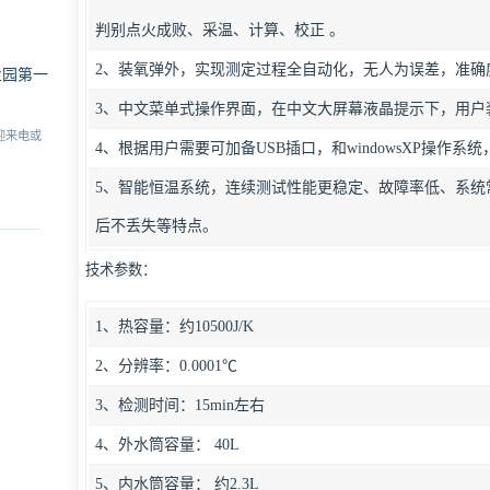
判别点火成败、采温、计算、校正 。
2、装氧弹外，实现测定过程全自动化，无人为误差，准确
业园第一
3、中文菜单式操作界面，在中文大屏幕液晶提示下，用户
迎来电或
4、根据用户需要可加备USB插口，和windowsXP操作
5、智能恒温系统，连续测试性能更稳定、故障率低、系统
后不丢失等特点。
技术参数：
1、热容量：约10500J/K
2、分辨率：0.0001℃
3、检测时间：15min左右
4、外水筒容量： 40L
5、内水筒容量： 约2.3L