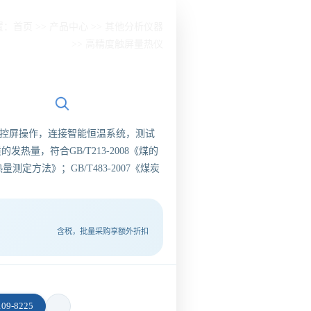
置：
首页
>>
产品中心
>>
其他分析仪器
>>
高精度触屏量热仪
触控屏操作，连接智能恒温系统，测试
量，符合GB/T213-2008《煤的
测定方法》；GB/T483-2007《煤炭
含税，批量采购享额外折扣
9-8225