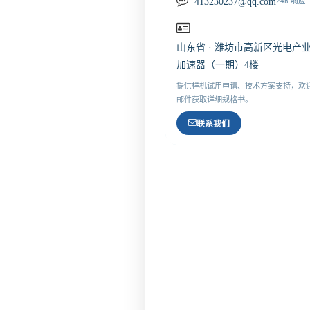
413230237@qq.com
24h 响应
山东省 · 潍坊市高新区光电产
加速器（一期）4楼
提供样机试用申请、技术方案支持，欢
邮件获取详细规格书。
联系我们