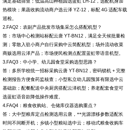
满足基础筛查；低温高山种植园选蓝虹
LH-12
，选配机身加
热模块；果蔬收购流动商户选云泽
YZ-12
，标配
4G
适配车载
巡检。
2.FAQ2
：农副产品批发市场集采怎么搭配机型？
答：市场中心检测站标配云唐
YT-BN12
，满足全天候批量检
测；零散入驻小商户自行采购中云简配机型；场外流动收菜
商贩选用云泽产品；市场便民检测点配置蓝虹带语音机型。
3.FAQ3
：中小学、幼儿园食堂采购选型思路？
答：多所学校统一招标采购云唐
YT-BN12
，密码锁机
+
完整
检测报告方便食药监核查；小型私立幼儿园预算有限选中云
基础款；配餐配送中央厨房搭配云泽机型；养老配套食堂可
选蓝虹语音款降低操作难度。
4.FAQ4
：粮食收购站、仓储库仪器选购重点？
答：大中型粮库定点检测选用云唐，**光源漂移参数适配长
时间不间断开机；乡镇小型粮站选中云；移动式粮食收购车