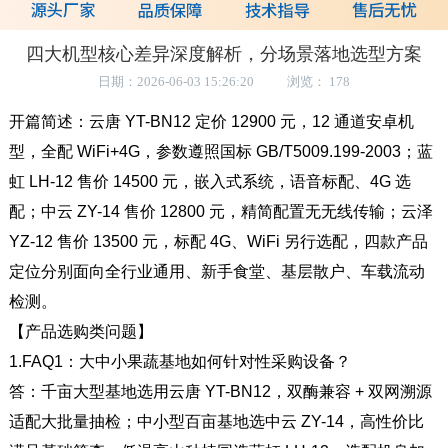
四大机型核心差异深度解析，分场景落地选型方案
日期：2026-06-03 15:26:20 浏览： 178
开篇简述：云唐
YT-BN12
定价
12900
元，
12
通道安卓机
型，全配
WiFi+4G
，参数遵照国标
GB/T5009.199-2003
；蓝
虹
LH-12
售价
14500
元，嵌入式系统，语音标配、
4G
选
配；中云
ZY-14
售价
12800
元，精简配置无无线传输；云泽
YZ-12
售价
13500
元，标配
4G
、
WiFi
另行选配，四款产品
定位分别面向全行业通用、新手食堂、基层散户、车载流动
检测。
【产品选购类问题】
1.FAQ1
：大中小果蔬基地如何针对性采购设备？
答：千亩大型基地选用云唐
YT-BN12
，双酶兼容
+
双网溯源
适配大批量抽检；中小型百亩基地选中云
ZY-14
，高性价比