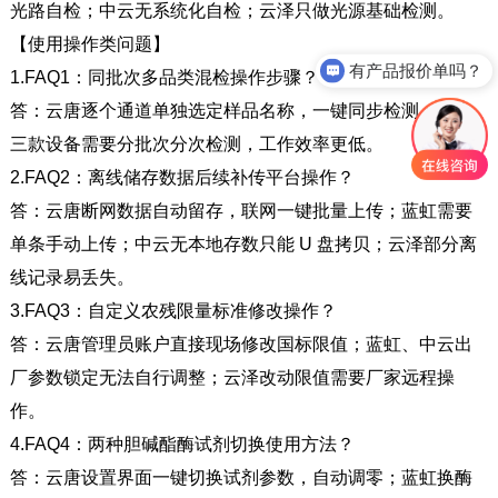
光路自检；中云无系统化自检；云泽只做光源基础检测。
【使用操作类问题】
有产品报价单吗？
1.FAQ1
：同批次多品类混检操作步骤？
答：云唐逐个通道单独选定样品名称，一键同步检测；其余
三款设备需要分批次分次检测，工作效率更低。
2.FAQ2
：离线储存数据后续补传平台操作？
答：云唐断网数据自动留存，联网一键批量上传；蓝虹需要
单条手动上传；中云无本地存数只能
U
盘拷贝；云泽部分离
线记录易丢失。
3.FAQ3
：自定义农残限量标准修改操作？
答：云唐管理员账户直接现场修改国标限值；蓝虹、中云出
厂参数锁定无法自行调整；云泽改动限值需要厂家远程操
作。
4.FAQ4
：两种胆碱酯酶试剂切换使用方法？
答：云唐设置界面一键切换试剂参数，自动调零；蓝虹换酶