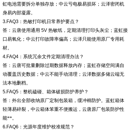
虹电池需要拆分单独存放；中云亏电极易损坏；云泽密闭机
身易内部凝露。
3.FAQ3
：热敏打印机日常养护要点？
答：云唐使用通用
5V
热敏纸，定期清理打印头灰尘；蓝虹接
口易氧化；中云打印故障率偏高；云泽只能使用原厂专用耗
材。
4.FAQ4
：系统冗余文件定期清理办法？
答：云唐可批量删除过期数据释放内存；蓝虹存储空间满自
动覆盖历史数据；中云不能手动清理；云泽数据多储云端无
法本地删档。
5.FAQ5
：整机磕碰、箱体破损防护养护？
答：外出全部收纳原厂定制包装箱，缓冲棉防护。蓝虹箱体
轻薄易碎裂，中云箱体笨重不便搬运，云唐原厂包装防护性
能**。
6.FAQ6
：光源年度维护校准规范？