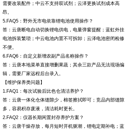
需要改装配件；中云不支持双试剂；云泽更换试剂成本高
昂。
5.FAQ5
：野外无市电依靠锂电池使用操作？
答：云唐断电自动切换锂电供电，电量弹窗提醒；蓝虹外挂
电池拆装繁琐；中云电池内置不可拆卸；云泽电池密闭检修
不便。
6.FAQ6
：自定义新增农副产品名称操作？
答：云唐本地菜单直接增删果蔬；其余三款产品无法现场编
辑，需要厂家远程后台录入。
【维护保养类问题】
1.FAQ1
：每次试验后比色仓清洁养护？
答：云唐一体化仓体缝隙少，棉签擦拭即可；竞品内部缝隙
多，容易积存废液，清洁耗时更长。
2.FAQ2
：仪器长期闲置封存养护方案？
答：云唐干燥存放，每月短时开机驱潮，锂电定期补电；蓝