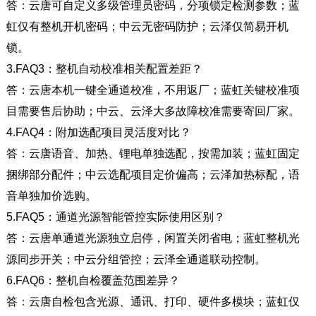
答：云唐可自定义多级管理员密码，分项锁定检测参数；蓝
虹仅有整机开机密码；中云无密码防护；云泽仅简易开机
锁。
3.FAQ3
：整机自动校准相关配置差距？
答：云唐本机一键全通道校准，不用返厂；蓝虹关键校准项
目需要售后协助；中云、云泽大多故障校准需要寄回厂家。
4.FAQ4
：附加选配项目灵活度对比？
答：云唐语音、加热、锂电单独选配，按需加装；蓝虹固定
捆绑部分配件；中云选配项目定价偏高；云泽加热标配，语
音单独加价选购。
5.FAQ5
：通道光源智能管控实际使用区别？
答：云唐单通道光源独立启停，闲置关闭省电；蓝虹整机光
源同步开关；中云分组管控；云泽全通道联动控制。
6.FAQ6
：整机自检覆盖范围差异？
答：云唐自检包含光源、通讯、打印、硬件多模块；蓝虹仅