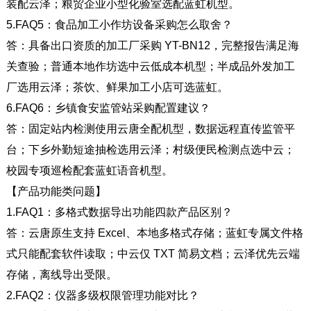
装配云泽；粮贸企业小型化验室选配蓝虹机型。
5.FAQ5
：食品加工小作坊设备采购怎么取舍？
答：具备出口资质的加工厂采购
YT-BN12
，完整报告满足海
关查验；普通本地作坊选中云低成本机型；半成品外发加工
厂选用云泽；茶饮、鲜果加工小店可选蓝虹。
6.FAQ6
：乡镇食安监管站采购配置建议？
答：固定站内检测使用云唐全配机型，数据远程直传监管平
台；下乡外勤短途抽检选用云泽；村级便民检测点选中云；
校园专项巡检配套蓝虹语音机型。
【产品功能类问题】
1.FAQ1
：多格式数据导出功能四款产品区别？
答：云唐原生支持
Excel
、本地多格式存储；蓝虹专属文件格
式只能配套软件读取；中云仅
TXT
简易文档；云泽优先云端
存储，离线导出受限。
2.FAQ2
：仪器多级权限管理功能对比？