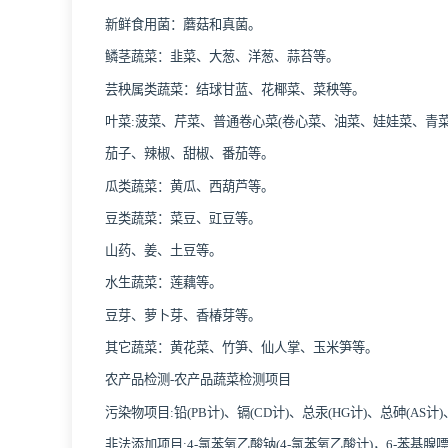
新鲜食用菌：蘑菇和真菌。
鳞茎蔬菜：韭菜、大葱、洋葱、蒜苔等。
芸秧属类蔬菜：结球甘蓝、花椰菜、菜秧等。
叶菜:菠菜、芹菜、普通卷心菜(卷心菜、油菜、娃娃菜、青
茄子、辣椒、甜椒、番茄等。
瓜类蔬菜：黄瓜、西葫芦等。
豆类蔬菜：菜豆、豇豆等。
山药、姜、土豆等。
水生蔬菜：莲藕等。
豆芽、萝卜芽、香椿芽等。
其它蔬菜：黄花菜、竹笋、仙人掌、玉米笋等。
农产品检测-农产品蔬菜检测项目
污染物项目:铅(PB计)、镉(CD计)、总汞(HG计)、总砷(AS计)
非法添加项目:4-氯苯氧乙酸钠(4-氯苯氧乙酸计)，6-苯基腺嘌呤