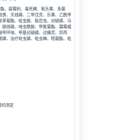
菊酯、腐霉利、毒死蜱、氧乐果、多菌
敌畏、灭线磷、二甲戊灵、乐果、乙酰甲
联苯菊酯、啶虫胺、敌百虫、对硫磷、马
、硫线磷、唑虫酰胺、甲氰菊酯、霜霉威
醚甲环唑、甲基对硫磷、达螨灵、异丙
硫磷、治疗蛀虫磷、吡虫啉、嘧菌酯、吡
留量的测定