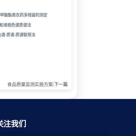
氨基甲酸酯类农药多残留的测定
谱法和液相色谱质谱法
相色谱-质谱-质谱联用法
食品质量监测实施方案
:下一篇
关注我们