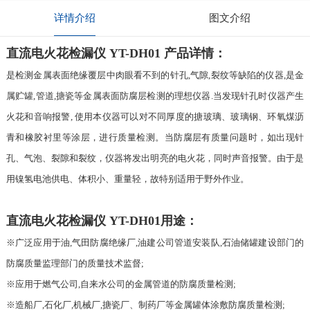
详情介绍
图文介绍
直流电火花检漏仪 YT-DH01 产品详情：
是检测金属表面绝缘覆层中肉眼看不到的针孔,气隙,裂纹等缺陷的仪器,是金
属贮罐,管道,搪瓷等金属表面防腐层检测的理想仪器.当发现针孔时仪器产生
火花和音响报警, 使用本仪器可以对不同厚度的搪玻璃、玻璃钢、环氧煤沥
青和橡胶衬里等涂层，进行质量检测。当防腐层有质量问题时，如出现针
孔、气泡、裂隙和裂纹，仪器将发出明亮的电火花，同时声音报警。由于是
用镍氢电池供电、体积小、重量轻，故特别适用于野外作业。
直流电火花检漏仪 YT-DH01用途：
※广泛应用于油,气田防腐绝缘厂,油建公司管道安装队,石油储罐建设部门的
防腐质量监理部门的质量技术监督;
※应用于燃气公司,自来水公司的金属管道的防腐质量检测;
※造船厂,石化厂,机械厂,搪瓷厂、制药厂等金属罐体涂敷防腐质量检测;