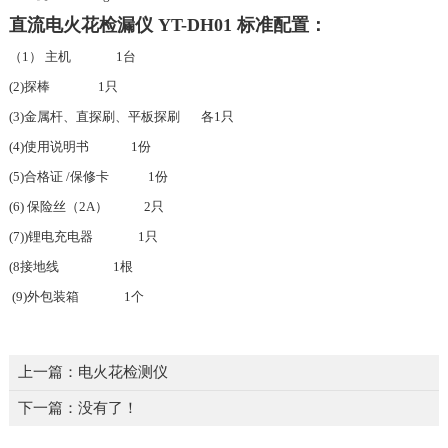
直流电火花检漏仪 YT-DH01 标准配置：
（1） 主机 1台
(2)探棒 1只
(3)金属杆、直探刷、平板探刷 各1只
(4)使用说明书 1份
(5)合格证 /保修卡 1份
(6) 保险丝（2A） 2只
(7))锂电充电器 1只
(8接地线 1根
(9)外包装箱 1个
上一篇：
电火花检测仪
下一篇：没有了！