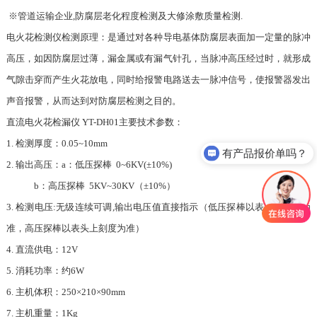
※管道运输企业,防腐层老化程度检测及大修涂敷质量检测.
电火花检测仪检测原理：是通过对各种导电基体防腐层表面加一定量的脉冲
高压，如因防腐层过薄，漏金属或有漏气针孔，当脉冲高压经过时，就形成
气隙击穿而产生火花放电，同时给报警电路送去一脉冲信号，使报警器发出
声音报警，从而达到对防腐层检测之目的。
直流电火花检漏仪 YT-DH01主要技术参数：
1. 检测厚度：0.05~10mm
有产品报价单吗？
2. 输出高压：a：低压探棒 0~6KV(±10%)
b：高压探棒 5KV~30KV（±10%）
3. 检测电压:无级连续可调,输出电压值直接指示（低压探棒以表头下刻度为
准，高压探棒以表头上刻度为准）
4. 直流供电：12V
5. 消耗功率：约6W
6. 主机体积：250×210×90mm
7. 主机重量：1Kg