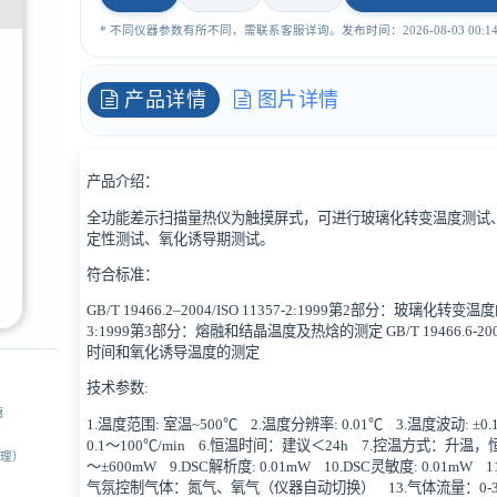
* 不同仪器参数有所不同，需联系客服详询。发布时间：2026-08-03 00:14:
产品详情
图片详情
产品介绍：
全功能差示扫描量热仪为触摸屏式，可进行玻璃化转变温度测试
定性测试、氧化诱导期测试。
符合标准：
GB/T 19466.2–2004/ISO 11357-2:1999第2部分：玻璃化转变温度的测定
3:1999第3部分：熔融和结晶温度及热焓的测定 GB/T 19466.6-2009
时间和氧化诱导温度的测定
技术参数:
惠
1.温度范围: 室温~500℃ 2.温度分辨率: 0.01℃ 3.温度波动: ±0
0.1～100℃/min 6.恒温时间：建议＜24h 7.控温方式：升温
经理）
～±600mW 9.DSC解析度: 0.01mW 10.DSC灵敏度: 0.01mW 1
气氛控制气体：氮气、氧气（仪器自动切换） 13.气体流量：0-300mL