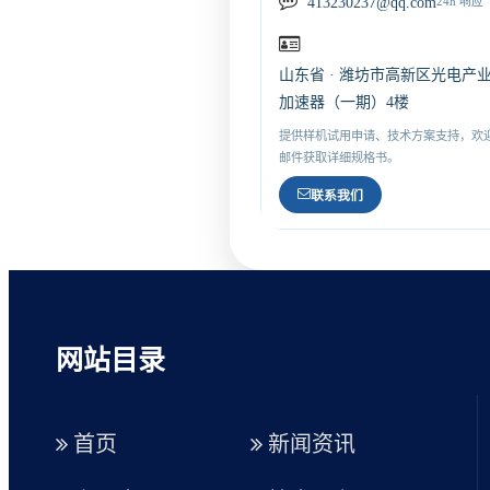
413230237@qq.com
24h 响应
山东省 · 潍坊市高新区光电产
加速器（一期）4楼
提供样机试用申请、技术方案支持，欢
邮件获取详细规格书。
联系我们
网站目录
首页
新闻资讯