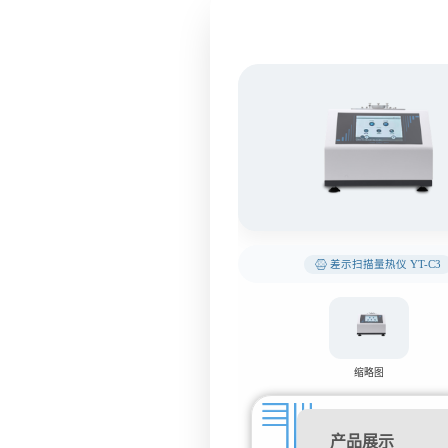
差示扫描量热仪 YT-C3
缩略图
产品展示