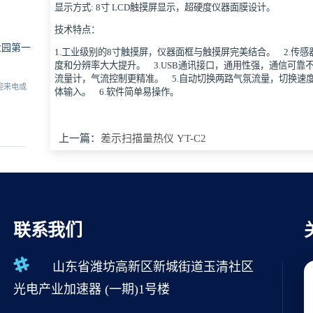
显示方式: 8寸 LCD触摸屏显示，超硬度仪器面膜设计。
技术特点：
业园第一
1.工业级别的8寸触摸屏，仪器面框与触摸屏完美结合。 2.传
度和分辨率大大提升。 3.USB通讯接口，通用性强，通信可靠
流量计，气流控制更精准。 5.自动切换两路气氛流量，切换速
迎来电或
体输入。 6.软件简单易操作。
上一篇：
差示扫描量热仪 YT-C2
联系我们
山东省潍坊高新区新城街道玉清社区
光电产业加速器 (一期)1号楼