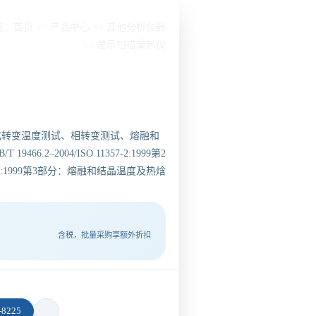
置：
首页
>>
产品中心
>>
其他分析仪器
>>
差示扫描量热仪
化转变温度测试、相转变测试、熔融和
–2004/ISO 11357-2:1999第2
57-3:1999第3部分：熔融和结晶温度及热焓
含税，批量采购享额外折扣
8225