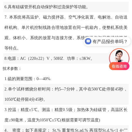
6.具有硅碳管开机自动保护和过流保护等功能。
7. 本系统将高温炉、磁力搅拌器、空气净化装置、电解池、自动送
样机构、单片机控制线路合理地放置在同一机箱内，使整机系统美
观、体积小、系统的放置与连接方便、系统的操作与日常维护简单
有产品报价单吗？
等特点。
8.电源：AC（220±22）V，50HZ. 功率：≤3KW。
技术参数：
1.硫的测量范围：0—40%.
2.单个试样燃烧分析时间：约5--7分钟，其中在500℃处停留45秒，
1050℃处停留4分45秒。
3.控温：精度±5℃。测温：精度0.5级；加热体为硅碳管，高温区长
度≥90毫米，温度为1050℃±5℃(根据需要可调节温度)
4、 密度：如下表规定： St,% 重复性St,ad,% 再现型St,d,%<1 4=""