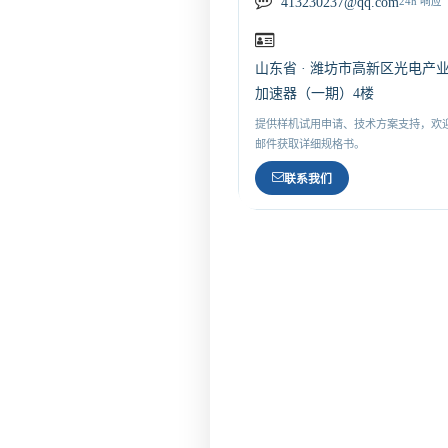
413230237@qq.com
24h 响应
山东省 · 潍坊市高新区光电产
加速器（一期）4楼
提供样机试用申请、技术方案支持，欢
邮件获取详细规格书。
联系我们