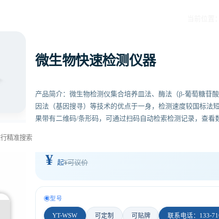
当前位置
微生物快速检测仪器
产品简介：微生物检测仪集合培养皿法、酶法（β-葡萄糖苷
因法（基因搜寻）等技术的优点于一身，检测速度较国标法
果带有二维码/条形码，可通过扫码自动检索检测记录，查看
测样本信息；工作电源：自带安全稳定的电源
¥
起
¥可议价
型号
YT-WSW
可定制
可贴牌
联系电话：133-710