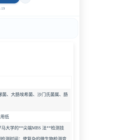
19
球菌、大肠埃希菌、沙门氏菌属、肠
费用低
大学的**尖端MBS 法**检测技
短检测时间；使复杂的微生物检测变