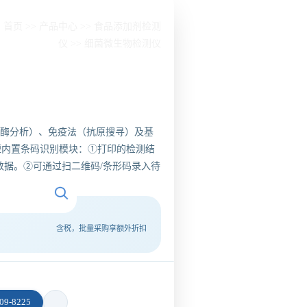
：
首页
>>
产品中心
>>
食品添加剂检测
仪
>>
细菌微生物检测仪
酸酶分析）、免疫法（抗原搜寻）及基
短内置条码识别模块：①打印的检测结
数据。②可通过扫二维码/条形码录入待
含税，批量采购享额外折扣
9-8225